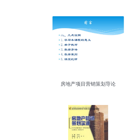
力”--中南御锦城--京口-- 镇江房产网_镇江
房地产_镇江房产_镇江买房_镇江新房_镇
江二手房_镇江租房_镇江房地产信息|镇江
房地产门户网站|房地产|房产|买房|租房|镇
江|fdc.my0511.com
房地产项目营销策划导论