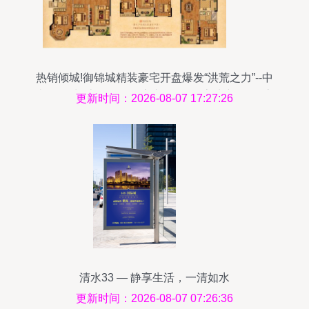
热销倾城!御锦城精装豪宅开盘爆发“洪荒之力”--中
南御锦城--京口-- 镇江房产网_镇江房地产_镇江房
更新时间：2026-08-07 17:27:26
产_镇江买房_镇江新房_镇江二手房_镇江租房_镇
江房地产信息|镇江房地产门户网站|房地产|房产|买
房|租房|镇江|fdc.my0511.com
清水33 — 静享生活，一清如水
更新时间：2026-08-07 07:26:36