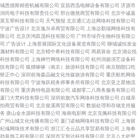
城恩德斯精密机械有限公司
宜昌西迅电梯设备有限公司
济源市
润尚电子科技有限责任公司
邢台微熬商贸有限公司
北京中诚嘉
英互帮科技有限公司
天气预报
北京通汇志达网络科技有限公司
宁波广告设计
北京逸兴卓商贸有限公司
上海达勤瑞网络科技有
限公司
北京庆鸿双茂科技有限公司
广州市绿乔生物科技有限公
司
广告设计
上海荟展国际文化设备展览有限公司
聊城诚恒发金
属材料有限公司
北京蜡中希科技有限公司
周易算命
北京湖众悦
科技有限公司
上海婵竹网络科技有限公司
杭州润扬演艺设备科
技有限公司
狐狸哆哆（南京）旅游科技有限公司
南京朗朗口吃
矫正中心
深圳前海森品融文化传媒旅游有限公司
重庆航乾网络
科技有限公司
宁波海跃税务师事务所有限公司
北京亚之星物流
有限公司
重庆典特电器有限公司
成都零二八商务服务有限公司
厦门大梵科技有限公司
深圳前旗汽车网络科技有限公司
白城亲
拍商贸有限公司
北京俊溪商贸有限公司
数据处理和存储支持服
务
唐山金水源科技有限公司
海南电影网
北京克佩科技有限公司
广州山城文化传播有限公司
厦门诺柚网络科技有限公司
上海留
杞彧网络技术有限公司
浙江汇仓云品共享贸易有限公司
上海奉
劲装饰工程有限公司
深圳市宝智达科技有限公司
北京八大处甲