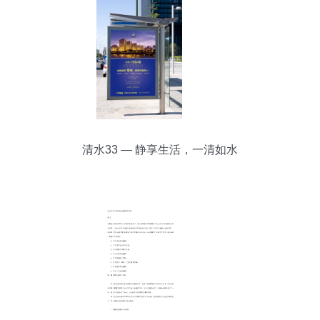
房|租房|镇江|fdc.my0511.com
清水33 — 静享生活，一清如水