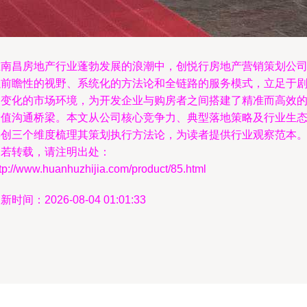
在南昌房地产行业蓬勃发展的浪潮中，创悦行房地产营销策划公
以前瞻性的视野、系统化的方法论和全链路的服务模式，立足于
烈变化的市场环境，为开发企业与购房者之间搭建了精准而高效
价值沟通桥梁。本文从公司核心竞争力、典型落地策略及行业生
共创三个维度梳理其策划执行方法论，为读者提供行业观察范本
如若转载，请注明出处：
tp://www.huanhuzhijia.com/product/85.html
新时间：2026-08-04 01:01:33