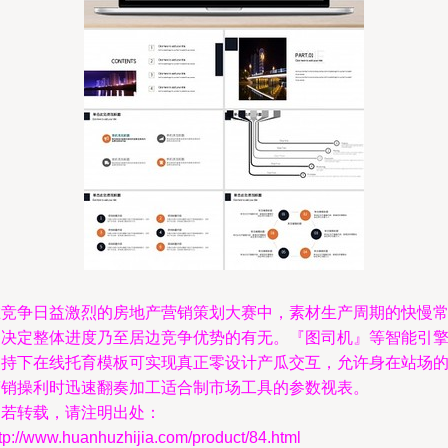
在竞争日益激烈的房地产营销策划大赛中，素材生产周期的快慢
常决定整体进度乃至居边竞争优势的有无。『图司机』等智能引
支持下在线托育模板可实现真正零设计产瓜交互，允许身在站场
营销操利时迅速翻奏加工适合制市场工具的参数视表。
如若转载，请注明出处：
tp://www.huanhuzhijia.com/product/84.html