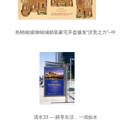
热销倾城!御锦城精装豪宅开盘爆发“洪荒之力”--中
南御锦城--京口-- 镇江房产网_镇江房地产_镇江房
产_镇江买房_镇江新房_镇江二手房_镇江租房_镇
江房地产信息|镇江房地产门户网站|房地产|房产|买
房|租房|镇江|fdc.my0511.com
清水33 — 静享生活，一清如水