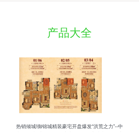
产品大全
热销倾城!御锦城精装豪宅开盘爆发“洪荒之力”--中
南御锦城--京口-- 镇江房产网_镇江房地产_镇江房